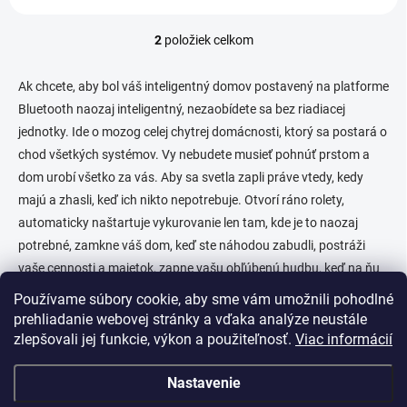
2
položiek celkom
O
v
l
Ak chcete, aby bol váš inteligentný domov postavený na platforme
á
Bluetooth naozaj inteligentný, nezaobídete sa bez riadiacej
d
jednotky. Ide o mozog celej chytrej domácnosti, ktorý sa postará o
a
c
chod všetkých systémov. Vy nebudete musieť pohnúť prstom a
i
dom urobí všetko za vás. Aby sa svetla zapli práve vtedy, kedy
e
majú a zhasli, keď ich nikto nepotrebuje. Otvorí ráno rolety,
p
r
automaticky naštartuje vykurovanie len tam, kde je to naozaj
v
potrebné, zamkne váš dom, keď ste náhodou zabudli, postráži
k
vaše cennosti a majetok, zapne vašu obľúbenú hudbu, keď na ňu
y
v
máte náladu či zohreje teplú vodu v bojleri, keď ju najviac
Používame súbory cookie, aby sme vám umožnili pohodlné
ý
potrebujete. Ak nie ste doma, dom máte stále pod kontrolou z
prehliadanie webovej stránky a vďaka analýze neustále
p
vášho smartfónu či tabletu.
zlepšovali jej funkcie, výkon a použiteľnosť.
Viac informácií
i
s
u
Nastavenie