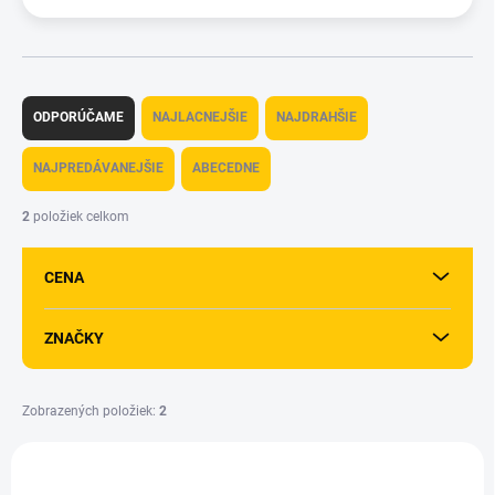
R
a
ODPORÚČAME
NAJLACNEJŠIE
NAJDRAHŠIE
d
e
NAJPREDÁVANEJŠIE
ABECEDNE
n
i
2
položiek celkom
e
p
CENA
r
o
d
ZNAČKY
u
k
t
Zobrazených položiek:
2
o
V
v
ý
NOVINKA