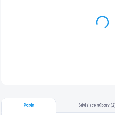
cena
MÔŽ
DO:
12.
Vonk
ním 
DETA
Popis
Súvisiace súbory (2