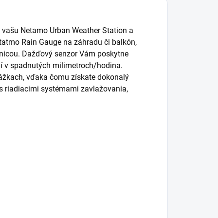
e vašu Netamo Urban Weather Station a
etatmo Rain Gauge na záhradu či balkón,
nicou. Dažďový senzor Vám poskytne
í v spadnutých milimetroch/hodina.
ážkach, vďaka čomu získate dokonalý
 riadiacimi systémami zavlažovania,