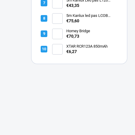
5m Kanlux Led pás L120
16W/M 12 IP00CCT
€43,35
5m Kanlux led pas LCOB
9W/M 12IP00-NW
€75,60
Homey Bridge
€70,73
XTAR RCR123A 850mAh
€6,27