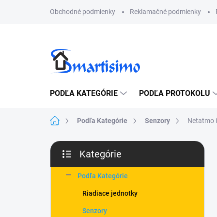
Prejsť
Obchodné podmienky
Reklamačné podmienky
na
obsah
PODĽA KATEGÓRIE
PODĽA PROTOKOLU
Domov
Podľa Kategórie
Senzory
Netatmo i
B
Kategórie
o
Preskočiť
č
kategórie
n
Podľa Kategórie
ý
Riadiace jednotky
p
a
Senzory