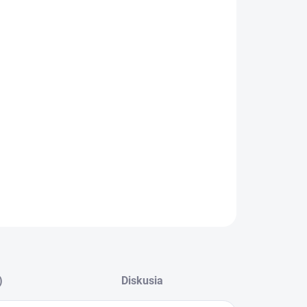
:
EME DORUČIŤ
8.2026
−
+
Pridať do košíka
ajší zrážkomer monitoruje aktuálne množstvo
zrážok. S
získate presný prehľad o tom, kedy začne pršať!
ILNÉ INFORMÁCIE
OPÝTAŤ SA
STRÁŽIŤ
)
Diskusia