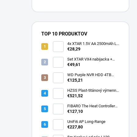
TOP 10 PRODUKTOV
4x XTAR 1.5V AA 2500mAh Li-
ion
€28,29
Set XTAR VX4 nabijacka +
adaptér PD20W
€49,61
WD Purple NVR HDD 4TB
SATA
€125,21
HZSS Plast-titánový výmenník
150kW
€521,52
FIBARO The Heat Controller
Starter Pack - Termostatická
€127,10
hlavica s teplotným senzorom
( ZW5 )
UniFi6 AP Long-Range
€227,80