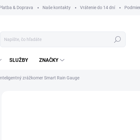
Platba & Doprava
Naše kontakty
Vrátenie do 14 dní
Podmien
Hľadať
SLUŽBY
ZNAČKY
nteligentný zrážkomer Smart Rain Gauge
Neohodnotené
Podrobnosti hodnotenia
ZNAČKA
€
€65
Jedn
SKL