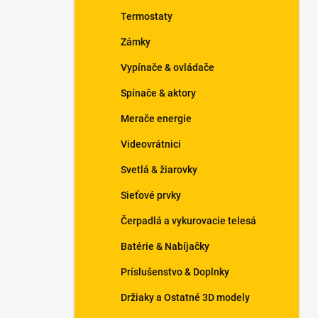
n
Termostaty
e
l
Zámky
Vypínače & ovládače
Spínače & aktory
Merače energie
Videovrátnici
Svetlá & žiarovky
Sieťové prvky
Čerpadlá a vykurovacie telesá
Batérie & Nabíjačky
Príslušenstvo & Doplnky
Držiaky a Ostatné 3D modely