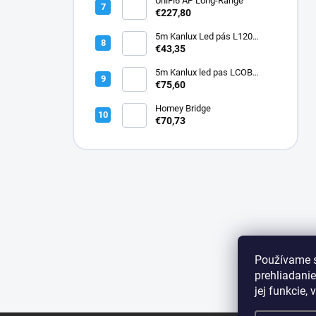
UniFi6 AP Long-Range
€227,80
5m Kanlux Led pás L120
16W/M 12 IP00CCT
€43,35
5m Kanlux led pas LCOB
9W/M 12IP00-NW
€75,60
Homey Bridge
€70,73
Používame s
prehliadanie
jej funkcie,