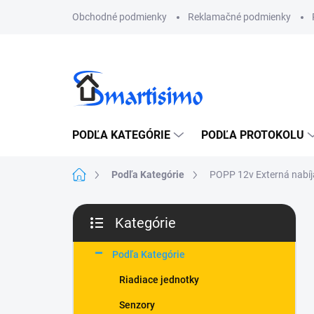
Prejsť
Obchodné podmienky
Reklamačné podmienky
na
obsah
PODĽA KATEGÓRIE
PODĽA PROTOKOLU
Domov
Podľa Kategórie
POPP 12v Externá nabíj
B
Kategórie
o
Preskočiť
č
kategórie
n
Podľa Kategórie
ý
Riadiace jednotky
p
a
Senzory