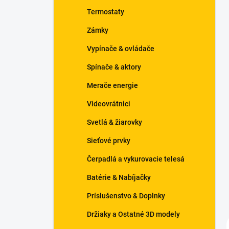
n
Termostaty
e
l
Zámky
Vypínače & ovládače
Spínače & aktory
Merače energie
Videovrátnici
Svetlá & žiarovky
Sieťové prvky
Čerpadlá a vykurovacie telesá
Batérie & Nabíjačky
Príslušenstvo & Doplnky
Držiaky a Ostatné 3D modely