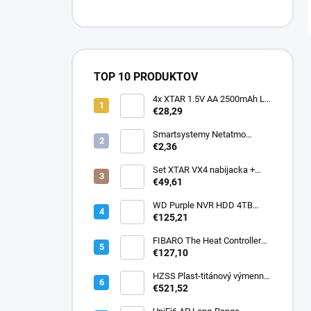
TOP 10 PRODUKTOV
4x XTAR 1.5V AA 2500mAh Li-
ion
€28,29
Smartsystemy Netatmo
Indoor držiak
€2,36
Set XTAR VX4 nabijacka +
adaptér PD20W
€49,61
WD Purple NVR HDD 4TB
SATA
€125,21
FIBARO The Heat Controller
Starter Pack - Termostatická
€127,10
hlavica s teplotným senzorom
( ZW5 )
HZSS Plast-titánový výmenník
150kW
€521,52