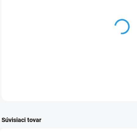
cena
Ex
DETA
Súvisiaci tovar