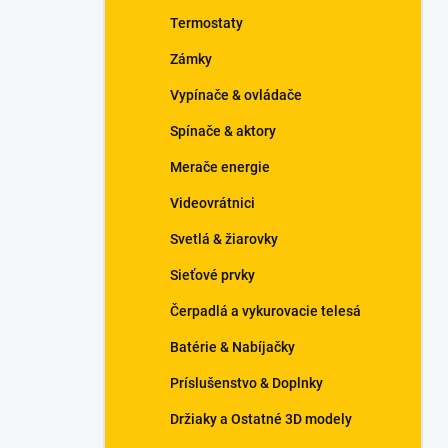
n
Termostaty
e
l
Zámky
Vypínače & ovládače
Spínače & aktory
Merače energie
Videovrátnici
Svetlá & žiarovky
Sieťové prvky
Čerpadlá a vykurovacie telesá
Batérie & Nabíjačky
Príslušenstvo & Doplnky
Držiaky a Ostatné 3D modely