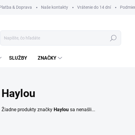
Platba & Doprava
Naše kontakty
Vrátenie do 14 dní
Podmien
Hľadať
SLUŽBY
ZNAČKY
Haylou
Žiadne produkty značky
Haylou
sa nenašli...