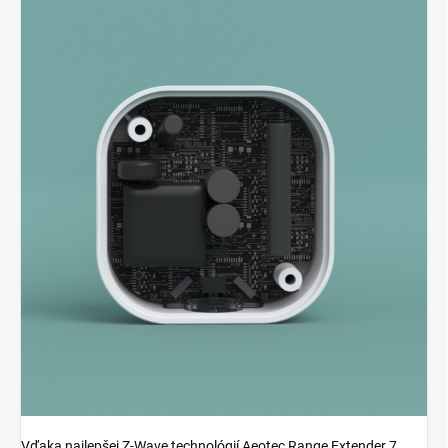
Vďaka najlepšej Z-Wave technológií Aeotec Range Extender 7