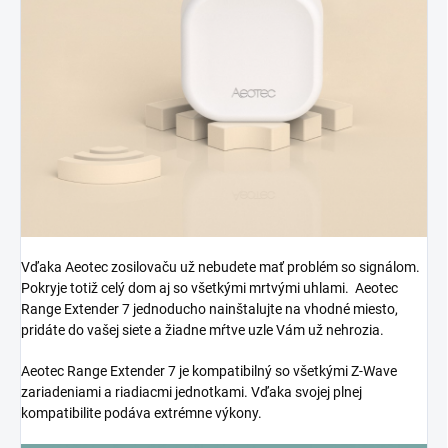
Vďaka Aeotec zosilovaču už nebudete mať problém so signálom.
Pokryje totiž celý dom aj so všetkými mrtvými uhlami. Aeotec
Range Extender 7 jednoducho nainštalujte na vhodné miesto,
pridáte do vašej siete a žiadne mŕtve uzle Vám už nehrozia.
Aeotec Range Extender 7 je kompatibilný so všetkými Z-Wave
zariadeniami a riadiacmi jednotkami. Vďaka svojej plnej
kompatibilite podáva extrémne výkony.