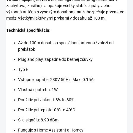
zachytáva, zosilňuje a opakuje všetky slabé signály. Jeho
výkonná anténa s vysokým dosahom mu zabezpečuje prvenstvo
medzi všetkými aktívnymi prvkami v dosahu až 100 m.
Technická špecifikácia:
Až do 100m dosah so špeciálnou anténou *záleži od
prekážok
Plug and play, zapadne do bežnej zśuvky
Typ E
Vstupné napätie: 230V 50Hz, Max. 0.15A
Vlastná spotreba: 1W
Použitie pri vlhkosti: 8% to 80%
Použitie pri teplote: 0°C to 40°C
Sila signálu: 8.90 dBm
Funguje s Home Assistant a Homey